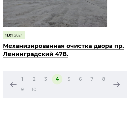
11.01
2024
Механизированная очистка двора пр.
Ленинградский 47В.
1
2
3
4
5
6
7
8
9
10