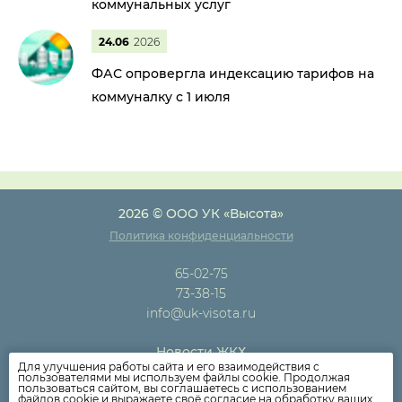
коммунальных услуг
24.06
2026
ФАС опровергла индексацию тарифов на
коммуналку с 1 июля
2026 © ООО УК «Высота»
Политика конфиденциальности
65-02-75
73-38-15
info@uk-visota.ru
Новости ЖКХ
Для улучшения работы сайта и его взаимодействия с
Новости компании
пользователями мы используем файлы cookie. Продолжая
пользоваться сайтом, вы соглашаетесь с использованием
Как оплатить
файлов cookie и выражаете своё согласие на обработку ваших