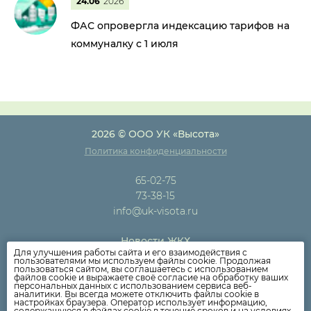
24.06
2026
ФАС опровергла индексацию тарифов на
коммуналку с 1 июля
2026 © ООО УК «Высота»
Политика конфиденциальности
65-02-75
73-38-15
info@uk-visota.ru
Новости ЖКХ
Для улучшения работы сайта и его взаимодействия с
Новости компании
пользователями мы используем файлы cookie. Продолжая
пользоваться сайтом, вы соглашаетесь с использованием
Как оплатить
файлов cookie и выражаете своё согласие на обработку ваших
персональных данных с использованием сервиса веб-
Дома
аналитики. Вы всегда можете отключить файлы cookie в
настройках браузера. Оператор использует информацию,
Раскрытие информации
содержащуюся в файлах cookie в течение сроков и на условиях,