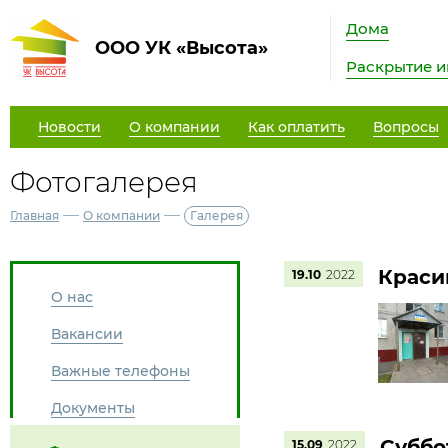
Дома
ООО УК «Высота»
Раскрытие 
Новости
О компании
Как оплатить
Вопросы
Фотогалерея
—
—
Главная
О компании
Галерея
Краси
19.10
2022
О нас
Вакансии
Важные телефоны
Документы
Суббо
15.09
2022