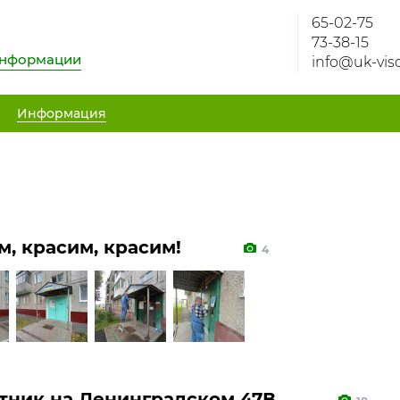
65-02-75
73-38-15
информации
info@uk-viso
Информация
м, красим, красим!
4
тник на Ленинградском 47В