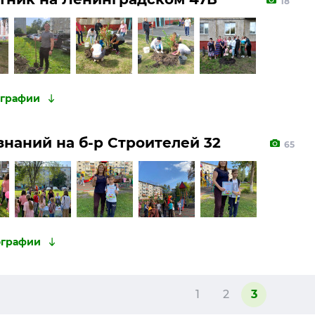
18
знаний на б-р Строителей 32
65
1
2
3